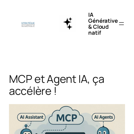
Aller
au
IA
contenu
Générative
& Cloud
natif
MCP et Agent IA, ça
accélère !